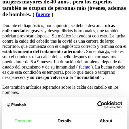
mujeres mayores de 40 años
, pero los expertos
también se ocupan de personas más jóvenes, además
de hombres.
(
fuente
)
Durante el diagnóstico, por supuesto, se deben descartar
otras
enfermedades graves
y desequilibrios hormonales, que también
podrían provocar alopecia. Su médico le ayudará con esto. La lucha
contra la caída del cabello tras la covid es una carrera de largo
recorrido, que comienza con el diagnóstico correcto y termina
con el
establecimiento del tratamiento adecuado
. Sin embargo, esto es
sólo el comienzo. La caída del cabello después del coronavirus
puede durar de 6 a 9 meses. La duración del problema depende del
estado del organismo y de su inmunidad (
fuente
). La buena noticia
es que esta condición es temporal, por lo que tarde o temprano
desaparecerá y
su cuerpo volverá a la "normalidad"
.
Lea también artículos separados sobre la caída del cabello en los
hombres.
¿La caída del cabello está relacionada con
las vacunas?
Consent
Details
About